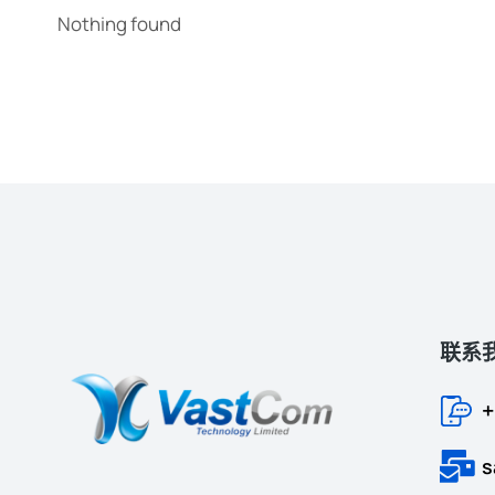
Nothing found
联系
+
s