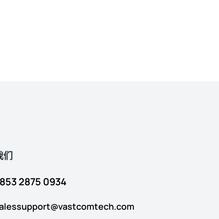
我们
853 2875 0934
alessupport@vastcomtech.com